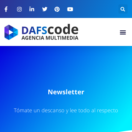
N
e
w
s
l
e
t
t
e
r
Tómate un descanso y lee todo al respecto