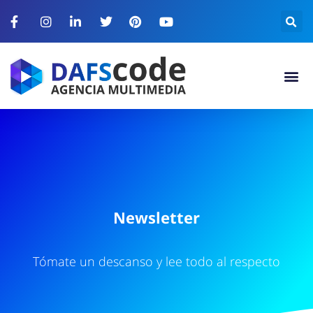
N
e
w
s
l
e
t
t
e
r
Tómate un descanso y lee todo al respecto