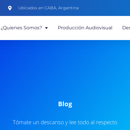
Ubicados en CABA, Argentina
¿Quienes Somos?
Producción Audiovisual
Des
Blog
Tómate un descanso y lee todo al respecto