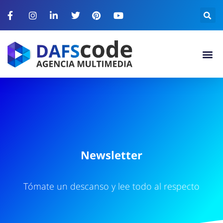
N
e
w
s
l
e
t
t
e
r
Tómate un descanso y lee todo al respecto