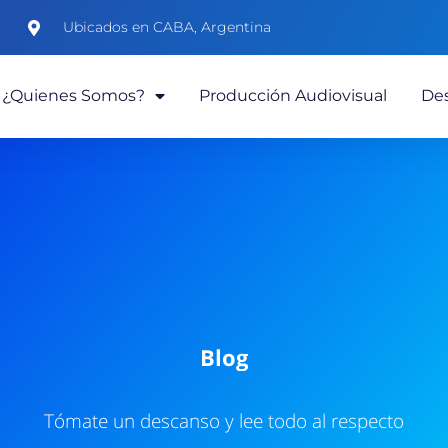
Ubicados en CABA, Argentina
¿Quienes Somos?
Producción Audiovisual
Des
Blog
Tómate un descanso y lee todo al respecto