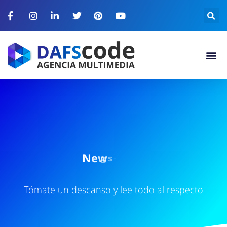
N
e
w
s
l
e
t
t
e
r
Tómate un descanso y lee todo al respecto